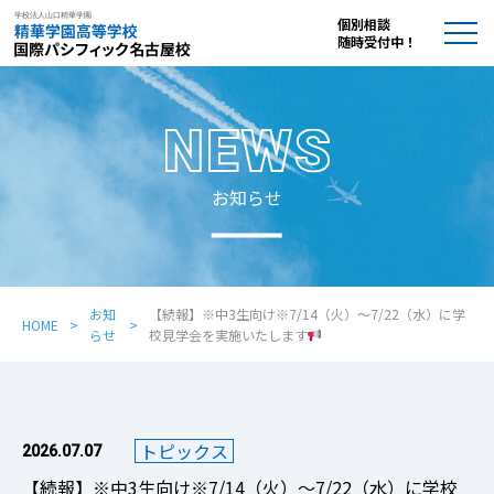
個別相談
随時受付中！
お知らせ
お知
【続報】※中3生向け※7/14（火）～7/22（水）に学
HOME
らせ
校見学会を実施いたします
トピックス
2026.07.07
【続報】※中3生向け※7/14（火）～7/22（水）に学校