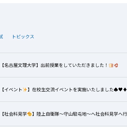
試
トピックス
【名古屋文理大学】出前授業をしていただきました！
【イベント
】在校生交流イベントを実施いたしました
♠️
♥️
♦
【社会科見学
】陸上自衛隊～守山駐屯地～へ社会科見学へ